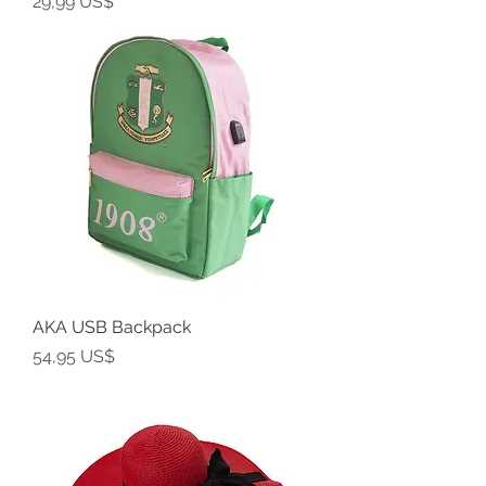
Precio
29,99 US$
AKA USB Backpack
Precio
54,95 US$