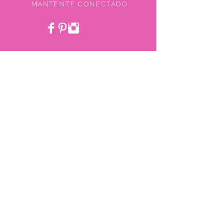
MANTENTE CONECTADO
SEA NUESTRO AMIGO
¿NECESITA AYUDA?
478-750-4304
pinkchiefboutique@gmail.com
Do Not Sell My Personal Information