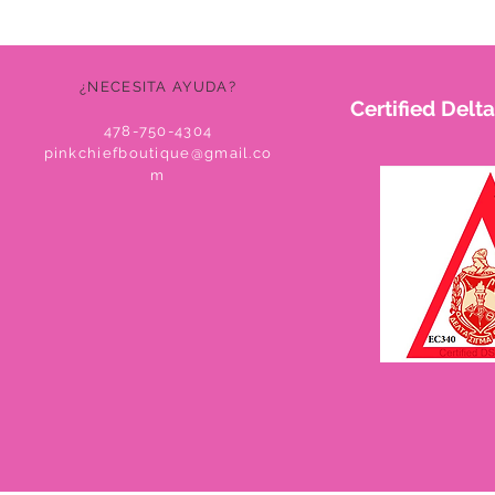
¿NECESITA AYUDA?
Certified Del
478-750-4304
pinkchiefboutique@gmail.co
m