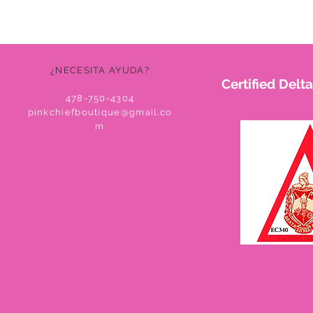
¿NECESITA AYUDA?
Certified Del
478-750-4304
pinkchiefboutique@gmail.co
m