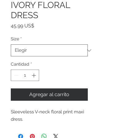
IVORY FLORAL
DRESS
Precio
45,99 US$
Size
*
Cantidad
*
Agregar al carrito
Sleeveless V-neck floral print maxi
dress.