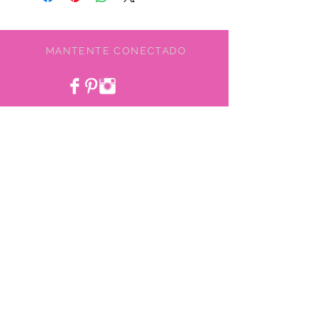
MANTENTE CONECTADO
SEA NUESTRO AMIGO
¿NECESITA AYUDA?
478-750-4304