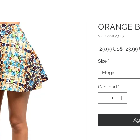
ORANGE B
SKU: cn169346
Precio
 29,99 US$ 
23,99
Size
*
Elegir
Cantidad
*
Ag