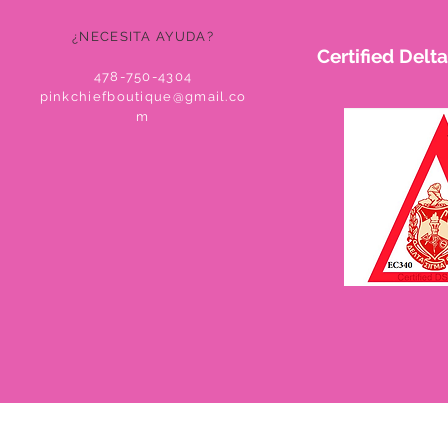
¿NECESITA AYUDA?
Certified Del
478-750-4304
pinkchiefboutique@gmail.co
m