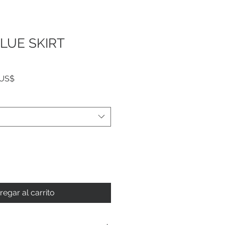
LUE SKIRT
Precio
 US$
de
oferta
regar al carrito