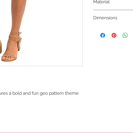
Material
100% COTTON
Dimensions
W: 13" L: 16"
atures a bold and fun geo pattern theme 